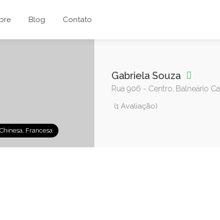
bre
Blog
Contato
Gabriela Souza
Rua 906 - Centro, Balneário Ca
(1 Avaliação)
Chinesa, Francesa