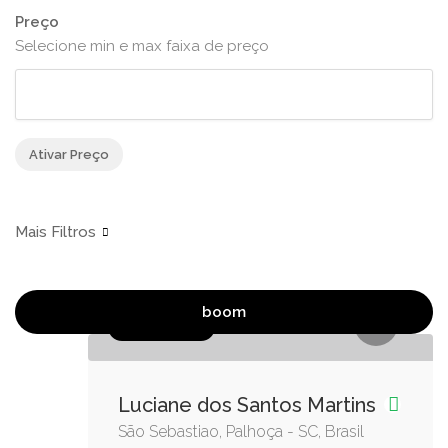
Preço
Selecione min e max faixa de preço
Ativar Preço
boom
Doces e Bolos
Luciane dos Santos Martins
São Sebastiao, Palhoça - SC, Brasil