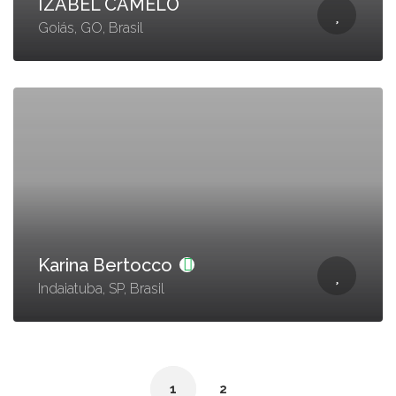
IZABEL CAMELO
Goiás, GO, Brasil
Karina Bertocco
Indaiatuba, SP, Brasil
1
2