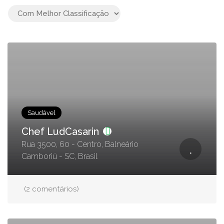
Saudável
Chef LudCasarin
Rua 3500, 60 - Centro, Balneário
Camboriú - SC, Brasil
(2 comentários)